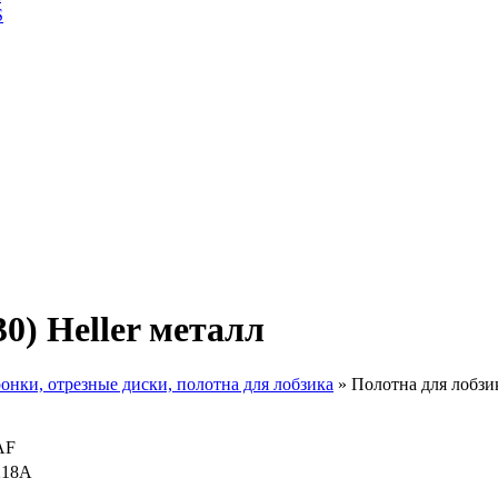
S
0) Нeller металл
онки, отрезные диски, полотна для лобзика
»
Полотна для лобзик
AF
218A