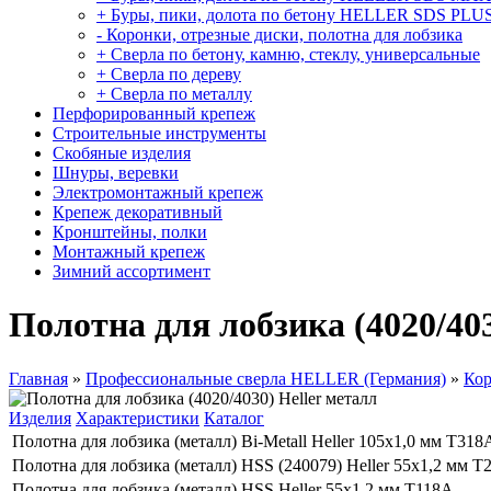
+ Буры, пики, долота по бетону HELLER SDS PLU
- Коронки, отрезные диски, полотна для лобзика
+ Сверла по бетону, камню, стеклу, универсальные
+ Сверла по дереву
+ Сверла по металлу
Перфорированный крепеж
Строительные инструменты
Скобяные изделия
Шнуры, веревки
Электромонтажный крепеж
Крепеж декоративный
Кронштейны, полки
Монтажный крепеж
Зимний ассортимент
Полотна для лобзика (4020/403
Главная
»
Профессиональные сверла HELLER (Германия)
»
Кор
Изделия
Характеристики
Каталог
Полотна для лобзика (металл) Bi-Мetall Нeller 105х1,0 мм T318
Полотна для лобзика (металл) HSS (240079) Нeller 55х1,2 мм T
Полотна для лобзика (металл) HSS Нeller 55х1,2 мм T118A