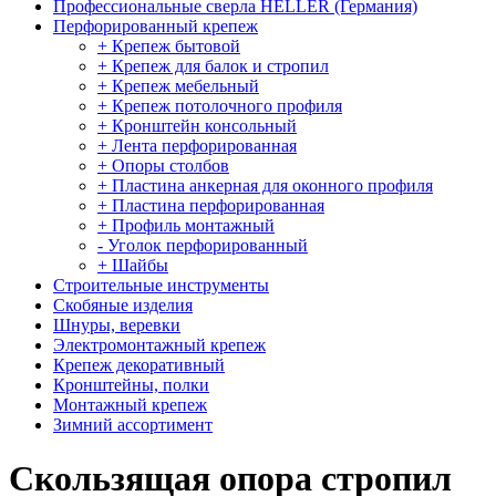
Профессиональные сверла HELLER (Германия)
Перфорированный крепеж
+ Крепеж бытовой
+ Крепеж для балок и стропил
+ Крепеж мебельный
+ Крепеж потолочного профиля
+ Кронштейн консольный
+ Лента перфорированная
+ Опоры столбов
+ Пластина анкерная для оконного профиля
+ Пластина перфорированная
+ Профиль монтажный
- Уголок перфорированный
+ Шайбы
Строительные инструменты
Скобяные изделия
Шнуры, веревки
Электромонтажный крепеж
Крепеж декоративный
Кронштейны, полки
Монтажный крепеж
Зимний ассортимент
Скользящая опора стропил