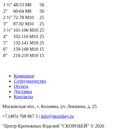
1 ½”
48-53 М8
50
2”
60-64 М8
50
2 ½”
72-78 М10
25
3”
87-92 М10
25
3 ½”
101-106 М10
25
4”
102-116 М10
25
5”
132-141 М10
25
6”
159-168 М10
15
8”
210-219 М10
15
Компания
Сотрудничество
Оплата
Доставка
Контакты
Московская обл., г. Коломна, ул. Левшина, д. 25
+7 (495) 768 867 3 |
info@skorobey.ru
"Центр Крепежных Изделий "СКОРОБЕЙ" © 2026