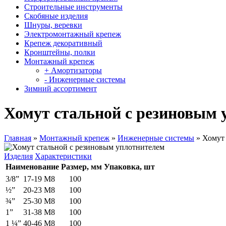
Строительные инструменты
Скобяные изделия
Шнуры, веревки
Электромонтажный крепеж
Крепеж декоративный
Кронштейны, полки
Монтажный крепеж
+ Амортизаторы
- Инженерные системы
Зимний ассортимент
Хомут стальной с резиновым 
Главная
»
Монтажный крепеж
»
Инженерные системы
»
Хомут 
Изделия
Характеристики
Наименование
Размер, мм
Упаковка, шт
3/8”
17-19 М8
100
½”
20-23 М8
100
¾”
25-30 М8
100
1”
31-38 М8
100
1 ¼”
40-46 М8
100