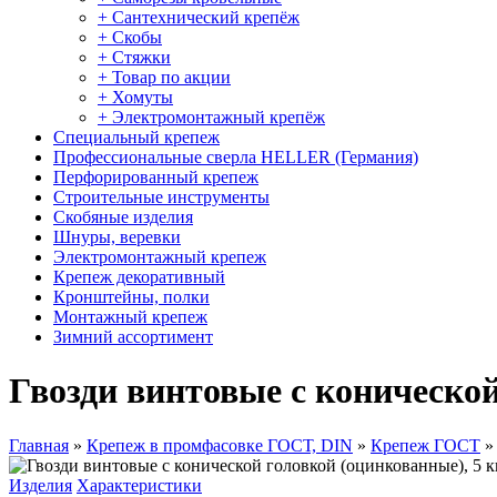
+ Сантехнический крепёж
+ Скобы
+ Стяжки
+ Товар по акции
+ Хомуты
+ Электромонтажный крепёж
Специальный крепеж
Профессиональные сверла HELLER (Германия)
Перфорированный крепеж
Строительные инструменты
Скобяные изделия
Шнуры, веревки
Электромонтажный крепеж
Крепеж декоративный
Кронштейны, полки
Монтажный крепеж
Зимний ассортимент
Гвозди винтовые с конической 
Главная
»
Крепеж в промфасовке ГОСТ, DIN
»
Крепеж ГОСТ
Изделия
Характеристики